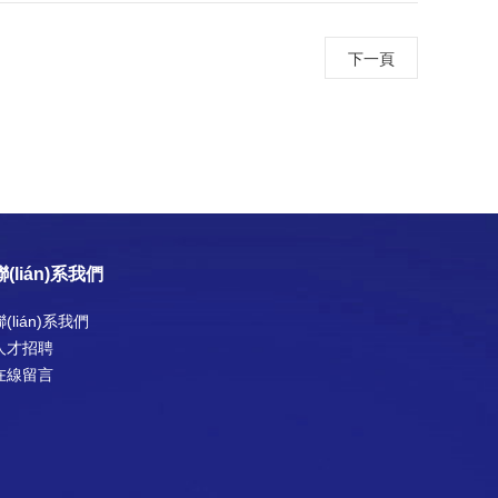
下一頁
聯(lián)系我們
聯(lián)系我們
人才招聘
在線留言