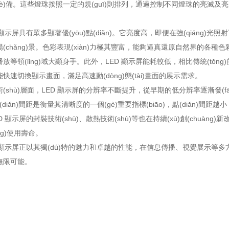
è)備。這些燈珠按照一定的規(guī)則排列，通過控制不同燈珠的亮滅及亮度變化
 顯示屏具有眾多顯著優(yōu)點(diǎn)。它亮度高，即便在強(qiáng)光照
chǎng)景。色彩表現(xiàn)力極其豐富，能夠逼真還原自然界的各種色彩
等領(lǐng)域大顯身手。此外，LED 顯示屏能耗較低，相比傳統(tǒng)的顯
能快速切換顯示畫面，滿足高速動(dòng)態(tài)畫面的展示需求。
(shù)層面，LED 顯示屏的分辨率不斷提升，從早期的低分辨率逐漸發(fā)
點(diǎn)間距是衡量其清晰度的一個(gè)重要指標(biāo)，點(diǎn)間距越小
ED 顯示屏的封裝技術(shù)、散熱技術(shù)等也在持續(xù)創(chuàng)新改進(jìn
ng)使用壽命。
 顯示屏正以其獨(dú)特的魅力和卓越的性能，在信息傳播、視覺展示等多方面
可能。