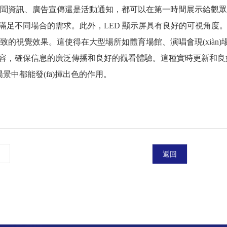
聞資訊、廣告宣傳還是活動通知，都可以在第一時間展示給
容，滿足不同場合的需求。此外，LED 顯示屏具有良好的可視角度
致的視覺效果。這使得在大型場所如體育場館、演唱會現(xià
i)容，確保信息的廣泛傳播和良好的觀看體驗。這種實時更新和
用場景中都能發(fā)揮出色的作用。
返回