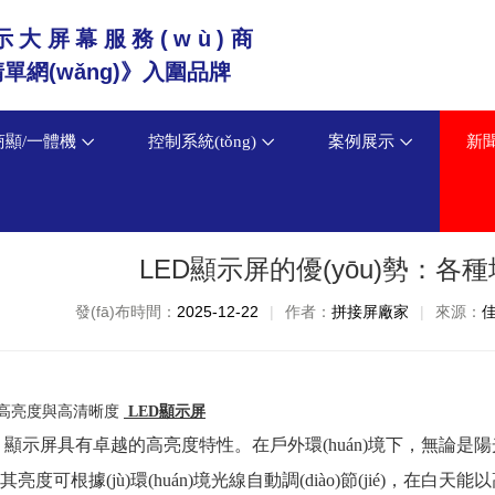
顯示大屏幕服務(wù)商
清單網(wǎng)》入圍品牌
室內(nèi)LED全彩小間距
OLED柔性拼接大屏
公檢法軍案例
發(fā)展歷程
立式廣告機
電視拼接器
公司新聞
人才招聘
企業(yè)事業(yè)單位
戶外LED全彩小間距
防爆液晶拼接大屏
電梯廣告機
高清矩陣
常見問題
榮譽證書
在線留言
商顯/一體機
控制系統(tǒng)
案例展示
新聞
LED顯示屏的優(yōu)勢：
發(fā)布時間：
2025-12-22
|
作者：
拼接屏廠家
|
來源：
、高亮度與高清晰度
LED顯示屏
D 顯示屏具有卓越的高亮度特性。在戶外環(huán)境下，無論
。其亮度可根據(jù)環(huán)境光線自動調(diào)節(jié)，在