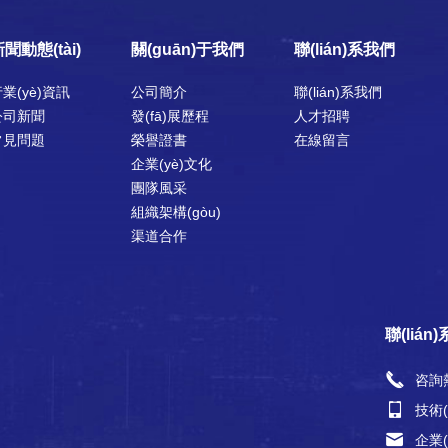
聞動態(tài)
關(guān)于我們
聯(lián)系我們
業(yè)資訊
公司簡介
聯(lián)系我們
公司新聞
發(fā)展歷程
人才招聘
常見問題
榮譽證書
在線留言
企業(yè)文化
團隊風采
組織架構(gòu)
渠道合作
聯(lián
咨詢熱
技術(
企業(