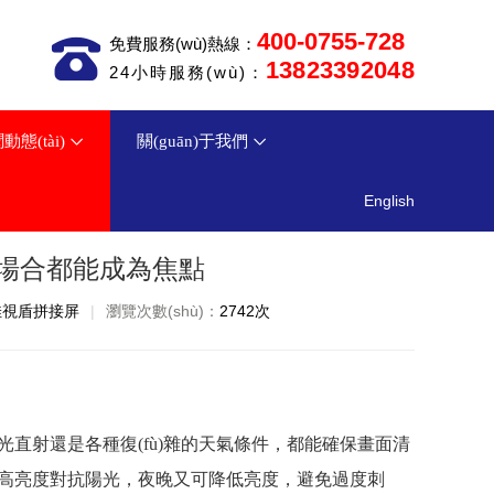
400-0755-728
免費服務(wù)熱線：
13823392048
24小時服務(wù)：
教學(xué)會議一體機
透明LED全彩小間距
黨建行政案例
企業(yè)文化
視頻解碼器
指揮調
動態(tài)
關(guān)于我們
English
各種場合都能成為焦點
佳視盾拼接屏
|
瀏覽次數(shù)：
2742次
是陽光直射還是各種復(fù)雜的天氣條件，都能確保畫面清
白天能以高亮度對抗陽光，夜晚又可降低亮度，避免過度刺