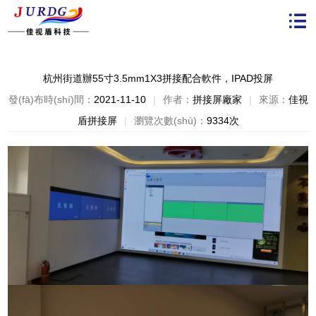
杭州街道辦55寸3.5mm1X3拼接配合軟件，IPAD投屏
發(fā)布時(shí)間：
2021-11-10
|
作者：
拼接屏廠家
|
來源：
佳視
盾拼接屏
|
瀏覽次數(shù)：
9334次