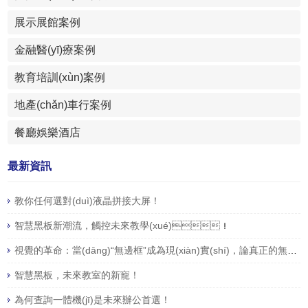
展示展館案例
金融醫(yī)療案例
教育培訓(xùn)案例
地產(chǎn)車行案例
餐廳娛樂酒店
最新資訊
教你任何選對(duì)液晶拼接大屏！
智慧黑板新潮流，觸控未來教學(xué)！
視覺的革命：當(dāng)“無邊框”成為現(xiàn)實(shí)，論真正的無縫液晶拼接屏
智慧黑板，未來教室的新寵！
為何查詢一體機(jī)是未來辦公首選！