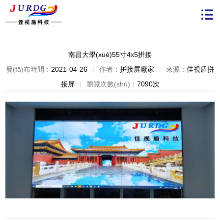
南昌大學(xué)55寸4x5拼接
發(fā)布時間：
2021-04-26
|
作者：
拼接屏廠家
|
來源：
佳視盾拼
接屏
|
瀏覽次數(shù)：
7090次