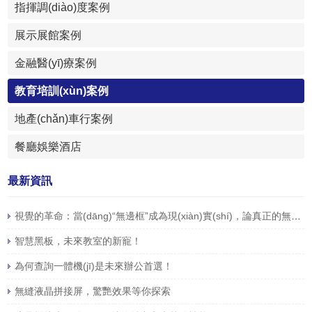
指揮調(diào)度案例
展示展館案例
金融醫(yī)療案例
教育培訓(xùn)案例
地產(chǎn)車行案例
餐廳娛樂酒店
最新資訊
視覺的革命：當(dāng)“無邊框”成為現(xiàn)實(shí)，論真正的無縫液晶拼接屏
智慧黑板，未來教室的新寵！
為何查詢一體機(jī)是未來辦公首選！
無縫液晶拼接屏，驚艷效果等你探索