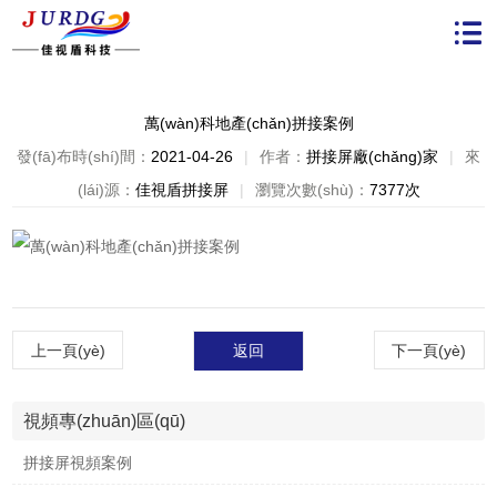
萬(wàn)科地產(chǎn)拼接案例
發(fā)布時(shí)間：
2021-04-26
|
作者：
拼接屏廠(chǎng)家
|
來
(lái)源：
佳視盾拼接屏
|
瀏覽次數(shù)：
7377次
上一頁(yè)
返回
下一頁(yè)
視頻專(zhuān)區(qū)
拼接屏視頻案例