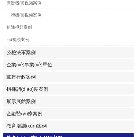
廣告機(jī)視頻案例
一體機(jī)視頻案例
矩陣視頻案例
led視頻案例
公檢法軍案例
企業(yè)事業(yè)單位
黨建行政案例
指揮調(diào)度案例
展示展館案例
金融醫(yī)療案例
教育培訓(xùn)案例