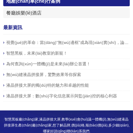
地產(chǎn)車(chē)行案例
餐廳娛樂(lè)酒店
最新資訊
視覺(jué)的革命：當(dāng)“無(wú)邊框”成為現(xiàn)實(shí)，論真正的無(wú)縫液晶拼接屏
智慧黑板，未來(lái)教室的新寵！
為何查詢(xún)一體機(jī)是未來(lái)辦公首選！
無(wú)縫液晶拼接屏，驚艷效果等你探索
液晶拼接大屏的獨(dú)特的魅力和卓越的性能
液晶拼接大屏：數(shù)字化信息展示與監(jiān)控的核心利器
智慧黑板廠(chǎng)家,液晶拼接大屏,教學(xué)會(huì)議一體機(jī),無(wú)縫液晶
拼接屏生產(chǎn)廠(chǎng)家,想了解品牌,價(jià)格,報(bào)價(jià),多少錢(qián),
哪家好請(qǐng)聯(lián)系我們.