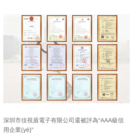
深圳市佳視盾電子有限公司還被評為“AAA級信
用企業(yè)”