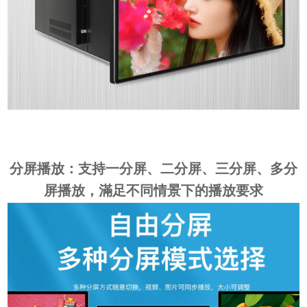
分屏播放：支持一分屏、二分屏、三分屏、多分
屏播放，滿足不同情景下的播放要求