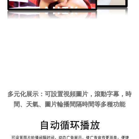
多元化展示：可設置視頻圖片，滾動字幕，時
間、天氣、圖片輪播間隔時間等多種功能