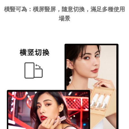
橫豎可為：橫屏豎屏，隨意切換，滿足多種使用
場景